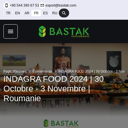
+90 544 395 67 53
export@bastak.com
TR
EN
AR
FR
ES
RU
Page d'accueil
Événements
INDAGRA FOOD 2024 | 30 Octobre - 3 Nove
INDAGRA FOOD 2024 | 30
Octobre - 3 Novembre |
Roumanie