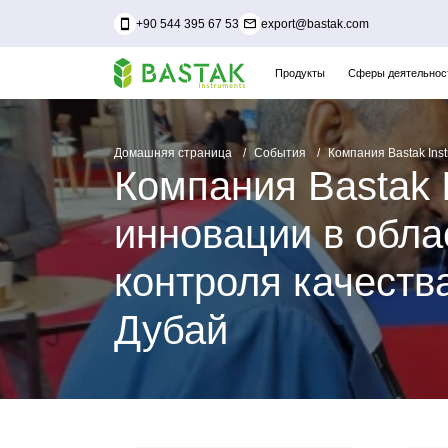
+90 544 395 67 53
export@bastak.com
Продукты
Сферы деятельнос
Домашняя страница
События
Компания Bastak Ins
Компания Bastak 
инновации в обла
контроля качества
Дубай