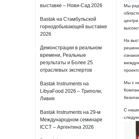
выставке – Нови-Сад 2026
Мы рад
област
Bastak на Стамбульской
центра
горнодобывающей выставке
высоко
2026
На выс
Демонстрации в реальном
решени
времени, Реальные
ознако
результаты и Более 25
междун
отраслевых экспертов
проекто
Мы с н
Bastak Instruments на
Компан
LibyaFood 2026 – Триполи,
безопа
Ливия
С наше
Bastak Instruments на 29-м
следую
Международном семинаре
ICCT – Аргентина 2026