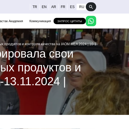
TR
EN
AR
FR
ES
RU
астак Академия
Коммуникация
ЗАПРОС ЦИТАТЫ
 продуктов и контроля качества на IAOM MEA 2024 | 10-13.11.2024 | Дубай
рировала свои
ых продуктов и
13.11.2024 |