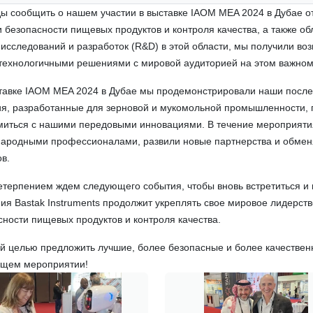
ы сообщить о нашем участии в выставке IAOM MEA 2024 в Дубае от 
и безопасности пищевых продуктов и контроля качества, а также об
 исследований и разработок (R&D) в этой области, мы получили 
технологичными решениями с мировой аудиторией на этом важном
тавке IAOM MEA 2024 в Дубае мы продемонстрировали наши после
я, разработанные для зерновой и мукомольной промышленности, 
миться с нашими передовыми инновациями. В течение мероприяти
ародными профессионалами, развили новые партнерства и обме
в.
етерпением ждем следующего события, чтобы вновь встретиться и
ия Bastak Instruments продолжит укреплять свое мировое лидерст
сности пищевых продуктов и контроля качества.
й целью предложить лучшие, более безопасные и более качествен
щем мероприятии!