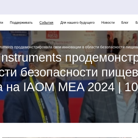
ти
Поддерживать
События
Для нашего будущего
Новости
Блог
Б
truments продемонстрировала свои инновации в области безопасности пищевых
Instruments продемонст
сти безопасности пищев
 на IAOM MEA 2024 | 10-