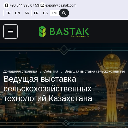
+90 544 395 67 53
export@bastak.com
TR
EN
AR
FR
ES
RU
Домашняя страница
События
Ведущая выставка сельскохозяйствен
Ведущая выставка
сельскохозяйственных
технологий Казахстана