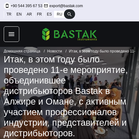
+90 544 395 67 53
export@bastak.com
TR
EN
AR
FR
ES
RU
Домашняя страница
Новости
Итак, в этом году было проведено 11-
Итак, в этом году было
проведено 11-е мероприятие,
объединившее
дистрибьюторов Bastak в
Алжире и Омане, с активным
участием профессионалов
индустрии, представителей и
дистрибьюторов.