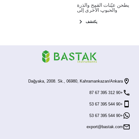
يطحن عيّنات القمح والذرة
والحبوب الأخرى إلى
جزيئات أصغر للتحليل
المختبري. تُحضّر مطحنة
يكتشف
الأقراص 1650 عيّنات
متجانسة لاختبارات
الرطوبة والبروتين
والجلوتين. الطراز 1650 هو
مطحنة قرصية للمختبرات.
يُستخدم لتقسيم العينات
إلى قطع أصغر في القمح
والذرة والشعير والجاودار
والبذور الزيتية والحبوب
الأخرى. يُستخ
Dağyaka, 2008. Sk., 06980, Kahramankazan/Ankara
+90 312 395 67 87
+90 544 395 67 53
+90 544 395 67 53
export@bastak.com