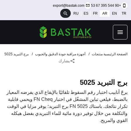
export@bastak.com
+90 544 395 67 53
RU
ES
FR
AR
EN
TR
الصفحة الرئيسية
منتجات
أجهزة مراقبة جودة الدقيق والحبوب
برج التبريد 5025
يشارك
برج التبريد 5025
يرجّ أنابيب اختبار رقم السقوط تلقائيًا بالإيقاع الذي يفرضه المعيار
بالضبط، فيلغي تباين المشغّل في اختبار FN Cheq ويحمي قابلية
تكرار نتائجك. باستاك FN 5025 برج التبريد؛ يوفر مزايا في الوقت
والتكلفة من خلال توفير دورة مائية للماء التبريدي بفضل هيكله
القوي والمريح.